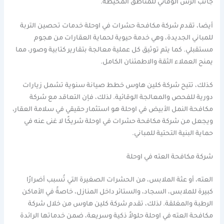
جانب الرش الوقائي للمناطق المحيطة.
أيضا، تقدم شركة مكافحة حشرات في اوحلة خدمات تحصين التربة
للمباني الجديدة، وهي خدمة حيوية لحماية العقارات من هجوم
مستقبلي. كما يتم توثيق كل عملية معالجة بتقارير كتابية وصور، مما
يمنح العملاء الثقة والاطمئنان الكامل.
كذلك، تتيح شركة كلين هاوس خطط صيانة سنوية تشمل زيارات
دورية للفحص والمعالجة الوقائية. لذلك، فإن التعاقد مع شركة
مكافحة النمل الأبيض في اوحلة هو استثمار حقيقي في سلامة العقار،
ويجعل من شركة مكافحة حشرات في اوحلة شريكًا لا غنى عنه في
حماية البنية التحتية للمباني.
شركة مكافحة العته في اوحلة
العته، أو عثة الملابس، من الحشرات الصغيرة التي تُسبب أضرارًا
كبيرة للملابس، السجاد، والستائر داخل المنازل، خاصةً في الأماكن
الرطبة والمغلقة. لذلك، تقدم شركة كلين هاوس من خلال شركة
مكافحة العته في اوحلة حلولاً ذكية وسريعة، ضمن خدماتها الرائدة