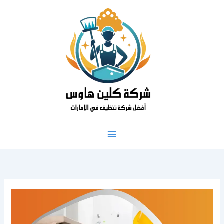
خطي
لى
لمحتوى