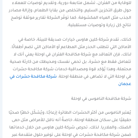
للوقاية من الفئران، تشمل متابعة دورية، وتقديم توصيات للعملاء
حول طرق التخزين السليم، والتخلص من بقايا الطعام، وإزالة مصادر
الجذب مثل المياه المكشوفة. كما توفّر الشركة تقارير موثقة توضح
نتائج كل زيارة وتوصيات مستقبلية.
كذلك، تقدم شركة كلين هاوس خيارات صديقة للبيئة، خاصة في
الأماكن التي تتطلب الحذر مثل المطاعم أو الأماكن التي تضم أطفالًا.
لذلك، فإن التعاقد مع شركة مكافحة الفئران في اوحلة يعني أنك لا
تتعامل فقط مع حشرة، بل تحمي نفسك ومحيطك من كارثة صحية
محتملة، وهذا يُؤكد قوة ومصداقية خدمات شركة مكافحة حشرات
في اوحلة التي لا تضاهى في منطقة اوحلة.
شركة مكافحة حشرات في
عجمان
شركة مكافحة الناموس في اوحلة
يُعتبر الناموس من أكثر الحشرات الطائرة إزعاجًا، ويُشكّل خطرًا صحيًا
حقيقيًا على سكان منطقة اوحلة، خاصةً أنه ناقل للأمراض مثل حمى
الضنك، والملاريا. لذلك، تحرص شركة كلين هاوس من خلال خدماتها
ضمن شركة مكافحة حشرات في اوحلة على توفير حلول متقدمة عبر