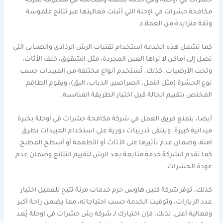
حشرات في اوحلة، وهي خدمة مكمّلة ومتكاملة في منظومة شركة
مكافحة حشرات في اوحلة التي أثبتت فعاليتها عبر نتائج ملموسة
وثقة متزايدة من العملاء.
كما تشمل هذه الخدمة استخدام تقنيات الرش الرذاذي والضبابي التي
تصل إلى أماكن لا تراها العين المجردة، مثل الشقوق، خلف الأثاث،
وتحت الأرضيات. كذلك، تُستخدم أنواع مختلفة من المبيدات حسب
نوع الحشرة (مثل النمل، الصراصير، الذباب، البق)، ويقوم الطاقم
المختص بتقييم الحالة قبل اختيار الطريقة المناسبة.
أيضا، يتمتع فريق العمل في شركة مكافحة حشرات في اوحلة بخبرة
ميدانية كبيرة، ويتلقى تدريبات دورية على استخدام المبيدات بطرق
آمنة، وضمان عدم تأثيرها على الأثاث أو الأطعمة أو أسطح المطبخ.
كما تقدم الشركة خدمة متابعة بعد الرش لتقييم النتائج وضمان عدم
عودة الحشرات.
كذلك، توفر شركة كلين هاوس حزم خدمات مرنة تتيح للعميل اختيار
عدد الزيارات، وتوقيت الخدمة حسب احتياجاته، مما يضمن راحة أكبر
وفعالية أعلى. لذلك، فإن اختيارك لـ شركة رش حشرات في اوحلة يُعد