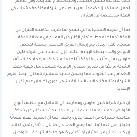
خطة متكاملة تشمل الكشف، والمكافحة، والمتابعة، وهي عناصر
تجعل منها خيارًا مضمونًا لمن يبحث عن شركة مكافحة حشرات في
العقة متخصصة في الفئران.
كما أن سرعة الاستجابة التي تتمتع بها شركة مكافحة الفئران في
العقة تجعلها محط اهتمام الكثير من العملاء في منطقة العقة.
فبمجرد تلقي البلاغ، يتم إرسال الفريق المختص بسرعة لفحص
الموقع والبدء بخطة الإبادة. لذلك، فإن الاعتماد على شركة كلين
هاوس يعني حلًا سريعًا وفعّالًا لهذه المشكلة المزعجة. كذلك، تُعد
الشركة مرجعًا في تقديم النصائح الوقائية للعملاء مثل كيفية حفظ
الطعام وسد الثقوب، مما يضمن حماية مستمرة للمكان. أيضا، تقوم
الشركة بمتابعة الحالات السابقة بشكل دوري لضمان عدم تكرار
الإصابة.
إن خبرة شركة كلين هاوس ومهارتها في التعامل مع مختلف أنواع
القوارض، جعلت منها الاسم الأبرز عندما يبحث السكان عن شركة
مكافحة حشرات في العقة جديرة بالثقة. كما أن الشركة تقدم ضمانًا
حقيقيًا على خدماتها، مما يمنح العملاء راحة بال لا تُقدّر بثمن. لذلك،
إن كنت تعاني من الفئران أو تخشى ظهورها، فلا تتردد في التواصل