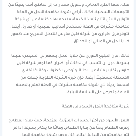
قتله، منها الطرد الدخاني، وتحويل مساراته إلى مناطق آمنة بعيدًا عن
التجمعات السكنية. كذلك، تُراعي شركة مكافحة النحل في العقة
التوازن البيئي أثناء تنفيذ الخدمة، ما يجعلها مختلفة عن أي شركة
مكافحة حشرات في العقة تستخدم أساليب تقليدية أو ضارة. أيضا،
تتوفر فرق طوارئ من شركة كلين هاوس للتدخل السريع عند ظهور
خلايا نحل في المباني أو الحدائق.
لذلك، فإن التبليغ الفوري عن خلايا النحل يسهم في السيطرة عليها
بسرعة، دون أن تتسبب في لدغات أو أضرار. كما توفر شركة كلين
هاوس تقارير فنية عن الحالة، وتوصي بخطوات وقائية لتفادي
المشكلة مستقبلاً. أيضا، فإن خبرة الشركة الطويلة جعلت من
اسمها رديفًا لأي شركة مكافحة حشرات في العقة تهتم بالصحة
العامة وتحرص على السلامة البيئية.
شركة مكافحة النمل الأسود في العقة
النمل الأسود من أكثر الحشرات المنزلية المزعجة، حيث يغزو المطابخ
وغرف الطعام بحثًا عن بقايا الطعام، وغالبًا ما يتكاثر بسرعة إذا لم
تتم مكافحته من البداية. لذلك، فإن وجود شركة مكافحة النمل