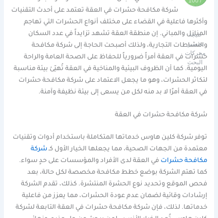
/ 100
شركة مكافحة حشرات في العقة تعتمد على أحدث التقنيات
وأكثرها فاعلية في القضاء على مختلف أنواع الحشرات التي تهاجم
المنازل والمباني. إن منطقة العقة تشهد تزايداً في عدد السكان
نتيجة
تحسين
والنشاطات التجارية، ولذلك أصبحت الحاجة إلى شركة مكافحة
محركات
حشرات في العقة أمراً ضرورياً للحفاظ على الصحة العامة والراحة
البحث
اليومية. كما أن الظروف البيئية والمناخية في العقة تُهيّئ بيئة مناسبة
لتكاثر الحشرات، وهو ما يجعل الاعتماد على شركة مكافحة حشرات
في العقة أمرًا لا بد منه لكل من يسعى إلى بيئة نظيفة وآمنة.
شركة مكافحة حشرات في العقة
توفر شركة كلين هاوس خدماتها المتكاملة باستخدام أدوات وتقنيات
معتمدة من الجهات الصحية، مما يجعلها الخيار الأول كـ
شركة
مكافحة حشرات
في العقة لدى الأفراد والمؤسسات على حدٍ سواء.
كما تهتم الشركة بوضع خطط مكافحة مخصصة لكل حالة، بعد
فحص الموقع وتحديد نوع الحشرة المنتشرة. كذلك، تقدم الشركة
إرشادات وقائية لضمان عدم عودة الحشرات، مما يعزز من فاعلية
خدماتها. لذلك، فإن شركة مكافحة حشرات في العقة التابعة لشركة