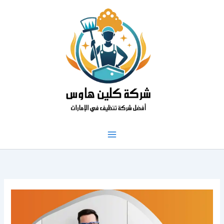
خطي
لى
لمحتوى