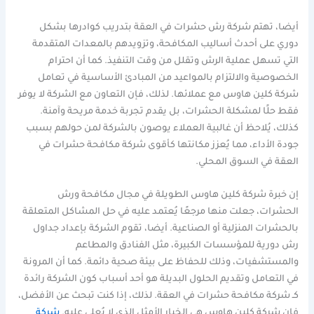
أيضا، تهتم شركة رش حشرات في العقة بتدريب كوادرها بشكل
دوري على أحدث أساليب المكافحة، وتزويدهم بالمعدات المتقدمة
التي تسهل عملية الرش وتقلل من وقت التنفيذ. كما أن احترام
الخصوصية والالتزام بالمواعيد من المبادئ الأساسية في تعامل
شركة كلين هاوس مع عملائها. لذلك، فإن التعاون مع الشركة لا يوفر
فقط حلًا لمشكلة الحشرات، بل يقدم تجربة خدمة مريحة وآمنة.
كذلك، يُلاحظ أن غالبية العملاء يوصون بالشركة لمن حولهم بسبب
جودة الأداء، مما يُعزز مكانتها كأقوى شركة مكافحة حشرات في
العقة في السوق المحلي.
إن خبرة شركة كلين هاوس الطويلة في مجال مكافحة ورش
الحشرات، جعلت منها مرجعًا يُعتمد عليه في حل المشاكل المتعلقة
بالحشرات المنزلية أو الصناعية. أيضا، تقوم الشركة بإعداد جداول
رش دورية للمؤسسات الكبيرة، مثل الفنادق والمطاعم
والمستشفيات، وذلك للحفاظ على بيئة صحية دائمة. كما أن المرونة
في التعامل وتقديم الحلول البديلة هو أحد أسباب كون الشركة رائدة
كـ شركة مكافحة حشرات في العقة. لذلك، إذا كنت تبحث عن الأفضل،
فإن شركة كلين هاوس هي الخيار الأمثل الذي لا يُعلى عليه.
شركة