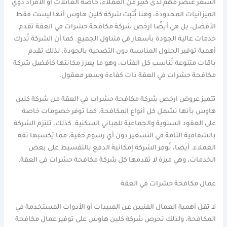
السعر عنصر مهم لدى كثير من العملاء، خاصةً العائلات أو الأفراد ذوي
الميزانيات المحدودة، وهنا تُثبت شركة كلين هاوس أنها ليست فقط
الأفضل، بل هي أيضًا ارخص شركة مكافحة حشرات في العقة تقدم
خدمات عالية الجودة بأسعار في متناول الجميع. كما أن الشركة تُدرك
أهمية توفير الحلول المناسبة دون التضحية بالجودة، لذلك تقدم
باقات متنوعة تُناسب كل الفئات، وهو ما يعزز مكانتها كأفضل شركة
مكافحة حشرات في العقة ذات كفاءة وسعر معقول.
تتميز عروض ارخص شركة مكافحة حشرات في العقة من شركة كلين
هاوس بأنها تشمل كل أنواع المكافحة، كما توفر خصومات خاصة
على العقود السنوية والجماعية للمباني السكنية. كذلك، تلتزم الشركة
بالشفافية التامة في التسعير دون أي رسوم خفية، مما يُكسبها ثقة
العملاء. أيضا، تُوفر الشركة إمكانية الدفع بالتقسيط على بعض
الخدمات، وهي ميزة لا تقدمها كل شركة مكافحة حشرات في العقة.
عمال مكافحة حشرات في العقة
لا تقل أهمية العمال الفنيين عن المبيدات أو الأدوات المستخدمة في
المكافحة، ولذلك تحرص شركة كلين هاوس على توفير عمال مكافحة