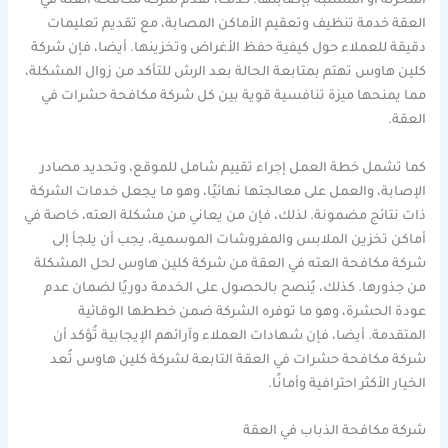
المخزنة أو المشتبه بإصابتها. كذلك، تُقدم شركة مكافحة العته في
العقة خدمة تنظيف وتعقيم الأماكن المصابة، مع تقديم تعليمات
دقيقة للعملاء حول كيفية حفظ الأغراض وتخزينها. أيضا، فإن شركة
كلين هاوس تهتم بمتابعة الحالة بعد الرش للتأكد من زوال المشكلة،
مما يمنحها ميزة تنافسية قوية بين كل شركة مكافحة حشرات في
العقة.
كما تشمل خطة العمل إجراء تقييم شامل للموقع، وتحديد مصادر
الإصابة، والعمل على معالجتها نهائيًا، وهو ما يجعل خدمات الشركة
ذات نتائج مضمونة. لذلك، فإن من يعاني من مشكلة العته، خاصة في
أماكن تخزين الملابس والمفروشات الموسمية، يجب أن يلجأ إلى
شركة مكافحة العته في العقة من شركة كلين هاوس لحل المشكلة
من جذورها. كذلك، يُنصح بالحصول على الخدمة دوريًا لضمان عدم
عودة الحشرة، وهو ما توفره الشركة ضمن خططها الوقائية
المتقدمة. أيضا، فإن شهادات العملاء وآرائهم الإيجابية تُؤكد أن
شركة مكافحة حشرات في العقة التابعة لشركة كلين هاوس تُعد
الخيار الأكثر احترافية وأمانًا.
شركة مكافحة الذباب في العقة