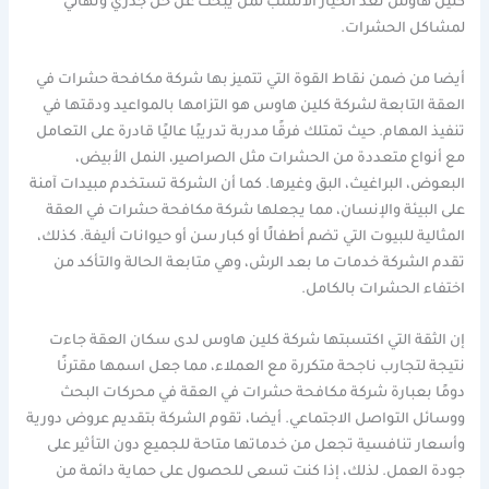
كلين هاوس تُعد الخيار الأنسب لمن يبحث عن حل جذري ونهائي
لمشاكل الحشرات.
أيضا من ضمن نقاط القوة التي تتميز بها شركة مكافحة حشرات في
العقة التابعة لشركة كلين هاوس هو التزامها بالمواعيد ودقتها في
تنفيذ المهام. حيث تمتلك فرقًا مدربة تدريبًا عاليًا قادرة على التعامل
مع أنواع متعددة من الحشرات مثل الصراصير، النمل الأبيض،
البعوض، البراغيث، البق وغيرها. كما أن الشركة تستخدم مبيدات آمنة
على البيئة والإنسان، مما يجعلها شركة مكافحة حشرات في العقة
المثالية للبيوت التي تضم أطفالًا أو كبار سن أو حيوانات أليفة. كذلك،
تقدم الشركة خدمات ما بعد الرش، وهي متابعة الحالة والتأكد من
اختفاء الحشرات بالكامل.
إن الثقة التي اكتسبتها شركة كلين هاوس لدى سكان العقة جاءت
نتيجة لتجارب ناجحة متكررة مع العملاء، مما جعل اسمها مقترنًا
دومًا بعبارة شركة مكافحة حشرات في العقة في محركات البحث
ووسائل التواصل الاجتماعي. أيضا، تقوم الشركة بتقديم عروض دورية
وأسعار تنافسية تجعل من خدماتها متاحة للجميع دون التأثير على
جودة العمل. لذلك، إذا كنت تسعى للحصول على حماية دائمة من