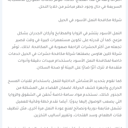
احترامًا وثقة في هذا القطاع. كذلك، تتوفر خدمات الطوارئ للاستجابة
السريعة في حال وجود خطر مباشر من خلايا النحل.
شركة مكافحة النمل الأسود في الحيل
النمل الأسود ينتشر في الزوايا والمطابخ وأركان الجدران بشكل
مزعج، كما أن قدرته على تكوين مستعمرات كبيرة في وقت قصير
تجعله من أكثر الحشرات الزاحفة صعوبة في المكافحة. لذلك، توفّر
شركة كلين هاوس بصفتها شركة مكافحة حشرات في الحيل خدمات
خاصة لمكافحة النمل الأسود باستخدام مبيدات دقيقة وأدوات
متقدمة لا تترك أثرًا ضارًا على البيئة أو صحة السكان.
كما نقوم بتحديد الأعشاش الداخلية للنمل باستخدام تقنيات المسح
الحراري وأجهزة كشف الحركة، لضمان القضاء على المشكلة من
الجذور. كذلك، نستخدم مواد سامة خاصة تُحقن في الشقوق والزوايا
التي يصعب الوصول إليها يدويًا. أيضا نقدم خطة وقائية للعميل
تشمل متابعة دورية ونصائح لمنع عودة النمل مرة أخرى، مثل تنظيف
فتات الطعام، وسد الفتحات، وتغيير أساليب التخزين.