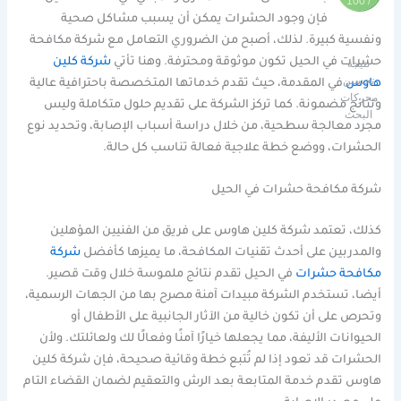
/ 100
فإن وجود الحشرات يمكن أن يسبب مشاكل صحية
ونفسية كبيرة. لذلك، أصبح من الضروري التعامل مع شركة مكافحة
حشرات في الحيل تكون موثوقة ومحترفة. وهنا تأتي
شركة كلين
نتيجة
تحسين
هاوس
في المقدمة، حيث تقدم خدماتها المتخصصة باحترافية عالية
محركات
ونتائج مضمونة. كما تركز الشركة على تقديم حلول متكاملة وليس
البحث
مجرد معالجة سطحية، من خلال دراسة أسباب الإصابة، وتحديد نوع
الحشرات، ووضع خطة علاجية فعالة تناسب كل حالة.
شركة مكافحة حشرات في الحيل
كذلك، تعتمد شركة كلين هاوس على فريق من الفنيين المؤهلين
والمدربين على أحدث تقنيات المكافحة، ما يميزها كأفضل
شركة
مكافحة حشرات
في الحيل تقدم نتائج ملموسة خلال وقت قصير.
أيضا، تستخدم الشركة مبيدات آمنة مصرح بها من الجهات الرسمية،
وتحرص على أن تكون خالية من الآثار الجانبية على الأطفال أو
الحيوانات الأليفة، مما يجعلها خيارًا آمنًا وفعالًا لك ولعائلتك. ولأن
الحشرات قد تعود إذا لم تُتبع خطة وقائية صحيحة، فإن شركة كلين
هاوس تقدم خدمة المتابعة بعد الرش والتعقيم لضمان القضاء التام