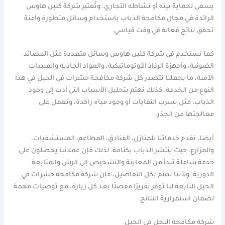
يسعى لحماية بيته أو نشاطه التجاري. وتُعتبر شركة كلين هاوس
الرائدة في مجال مكافحة الذباب باستخدام وسائل متطورة وآمنة
تحقق نتائج فعالة في وقت قياسي.
كما نستخدم في شركة كلين هاوس وسائل متعددة مثل المصائد
الضوئية، وأجهزة الرذاذ الأوتوماتيكية، والمواد الجاذبة والمبيدات
الآمنة، ما يجعلنا نتصدر كل شركة مكافحة حشرات في الحيل في هذا
النوع من الخدمة. كذلك نهتم بتحليل الأسباب التي أدت إلى وجود
الذباب، مثل تسرب النفايات أو وجود مياه راكدة، ونعمل على
معالجتها من الجذر.
أيضا، نقدم خدماتنا للمنازل، الفنادق، المطاعم، المستشفيات،
والمزارع، حيث ينتشر الذباب بكثافة. لذلك فإن عملائنا يحصلون على
خدمة شاملة تبدأ من المعاينة والتشخيص إلى الرش والمتابعة
الدورية. ولأننا نهتم بكل التفاصيل، فإن شركة مكافحة حشرات في
الحيل التابعة لنا توفر تقريرًا مفصلًا بعد كل زيارة، مع توصيات مهمة
لضمان استمرارية النتائج.
شركة مكافحة النحل في الحيل