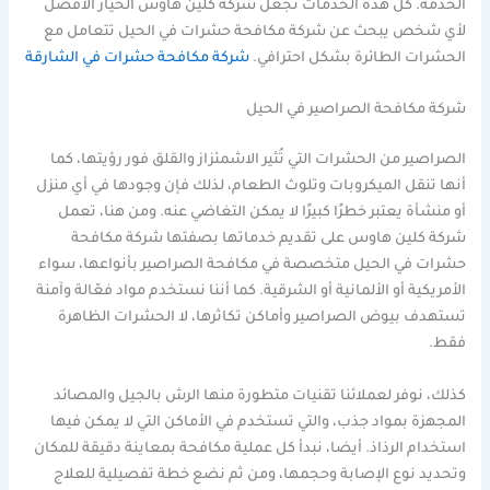
الخدمة. كل هذه الخدمات تجعل شركة كلين هاوس الخيار الأفضل
لأي شخص يبحث عن شركة مكافحة حشرات في الحيل تتعامل مع
الحشرات الطائرة بشكل احترافي.
شركة مكافحة حشرات في الشارقة
شركة مكافحة الصراصير في الحيل
الصراصير من الحشرات التي تُثير الاشمئزاز والقلق فور رؤيتها، كما
أنها تنقل الميكروبات وتلوث الطعام، لذلك فإن وجودها في أي منزل
أو منشأة يعتبر خطرًا كبيرًا لا يمكن التغاضي عنه. ومن هنا، تعمل
شركة كلين هاوس على تقديم خدماتها بصفتها شركة مكافحة
حشرات في الحيل متخصصة في مكافحة الصراصير بأنواعها، سواء
الأمريكية أو الألمانية أو الشرقية. كما أننا نستخدم مواد فعّالة وآمنة
تستهدف بيوض الصراصير وأماكن تكاثرها، لا الحشرات الظاهرة
فقط.
كذلك، نوفر لعملائنا تقنيات متطورة منها الرش بالجيل والمصائد
المجهزة بمواد جذب، والتي تستخدم في الأماكن التي لا يمكن فيها
استخدام الرذاذ. أيضا، نبدأ كل عملية مكافحة بمعاينة دقيقة للمكان
وتحديد نوع الإصابة وحجمها، ومن ثم نضع خطة تفصيلية للعلاج