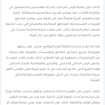
كذلك، فإن عملية الرش تتم تحت إشراف مهندسين متخصصين في
مكافحة الآفات، مما يضمن تقديم خدمة مدروسة وفعّالة. أيضا،
نقدم للعميل تقريرًا مفصلًا بعد كل عملية رش، يوضح فيه نوع
المبيدات المستخدمة، المناطق المعالجة، والنصائح التي يجب اتباعها
لضمان دوام الحماية. لذلك، فإن عملاء شركة مكافحة حشرات في
الحيل التابعة لنا يشعرون دومًا بأنهم بين أيادٍ أمينة.
كما أننا نقدم خدماتنا لكافة أنواع المواقع: منازل، فلل، شقق
مفروشة، مزارع، مصانع، مطاعم، ومؤسسات تعليمية، مما يجعلنا
من أكثر الشركات شمولية في هذا القطاع. كذلك نقدم باقات متعددة
تشمل الرش الداخلي والخارجي، والتبخير، والمعالجة بالبخار الساخن.
وهذه المرونة في تقديم الخدمات هي ما يميز شركة كلين هاوس كأهم
شركة مكافحة حشرات في الحيل معروفة بالمصداقية والنتائج
المثبتة.
أيضا، نحرص على تطوير خدماتنا باستمرار، ونقوم بتدريب عمالنا دوريًا
على استخدام أحدث أجهزة الرش الذكية، مما يزيد من كفاءة التنفيذ
ويقلل الوقت والتكلفة. لذلك، فإن الاعتماد علينا يعني حماية منزلك أو