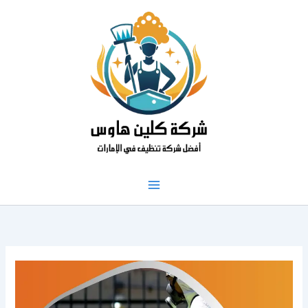
خطي
لى
لمحتوى