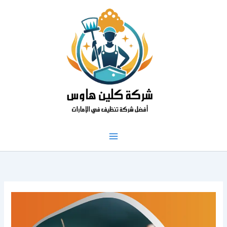
خطي
لى
لمحتوى