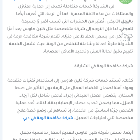
/ 100
في الشارقة خدمات متكاملة تهدف إلى حماية المنازل
والممتلكات من هذه الآفة المدمرة. كما أن الرمة، التي تُعرف أيضًا
بالنمل الأبيض، تُعتبر من الحشرات التي تسبب أضرارًا جسيمة
نتيجة
تحسين
للمباني، لذا فإن التوجه إلى شركة متخصصة مثل كلين هاوس يعد أمرًا
محركات
حيويًا لكل من يسعى للحفاظ على منزله. تقدم شركة مكافحة الرمة في
البحث
الشارقة حلولاً فعالة وشاملة للتخلص من الرمة، حيث تشمل الخدمة
تقييم دقيق لحالة المبنى وتحديد الأماكن المصابة.
شركة مكافحة الرمة في الشارقة
كذلك، تستند خدمات شركة كلين هاوس إلى استخدام تقنيات متقدمة
ومواد آمنة لضمان القضاء الفعال على الرمة دون التأثير على صحة
السكان. يتضمن العمل الميداني إجراء فحص شامل لكل أرجاء
المنزل، مما يضمن تحديد مصادر الإصابة بدقة. لذلك، تُعد عملية
الفحص جزءًا أساسيًا من الخدمة، إذ تساهم في وضع خطة علاج
مخصصة تلبي احتياجات العميل.
شركة مكافحة الرمة في دبي
أيضا، تسعى شركة كلين هاوس لتقديم أسعار تنافسية تجعل