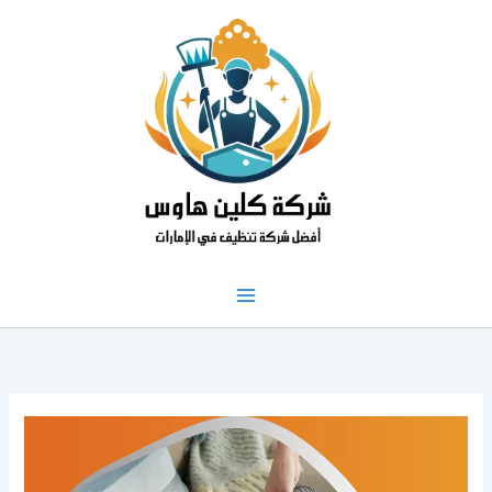
خطي
لى
لمحتوى