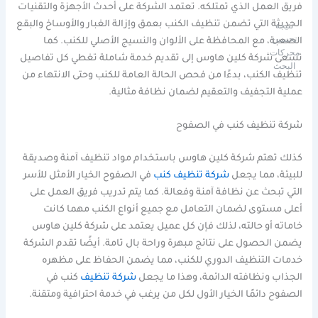
فريق العمل الذي تمتلكه. تعتمد الشركة على أحدث الأجهزة والتقنيات
الحديثة التي تضمن تنظيف الكنب بعمق وإزالة الغبار والأوساخ والبقع
نتيجة
تحسين
الصعبة، مع المحافظة على الألوان والنسيج الأصلي للكنب. كما
محركات
تسعى شركة كلين هاوس إلى تقديم خدمة شاملة تغطي كل تفاصيل
البحث
تنظيف الكنب، بدءًا من فحص الحالة العامة للكنب وحتى الانتهاء من
عملية التجفيف والتعقيم لضمان نظافة مثالية.
شركة تنظيف كنب في الصفوح
كذلك تهتم شركة كلين هاوس باستخدام مواد تنظيف آمنة وصديقة
للبيئة، مما يجعل
شركة تنظيف كنب
في الصفوح الخيار الأمثل للأسر
التي تبحث عن نظافة آمنة وفعالة. كما يتم تدريب فريق العمل على
أعلى مستوى لضمان التعامل مع جميع أنواع الكنب مهما كانت
خاماته أو حالته، لذلك فإن كل عميل يعتمد على شركة كلين هاوس
يضمن الحصول على نتائج مبهرة وراحة بال تامة. أيضًا تقدم الشركة
خدمات التنظيف الدوري للكنب، مما يضمن الحفاظ على مظهره
الجذاب ونظافته الدائمة، وهذا ما يجعل
شركة تنظيف
كنب في
الصفوح دائمًا الخيار الأول لكل من يرغب في خدمة احترافية ومتقنة.