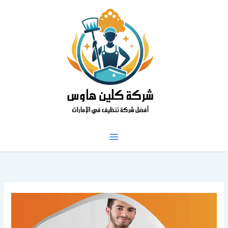
خطي
لى
لمحتوى