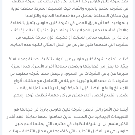
تُعد شركة كلين هاوس خيارًا مثاليًا لكل من يبحث عن شركة تنظيف
في مشرف تتمتع بالخبرة والثقة، حيث اكتسبت الشركة سمعة قوية
بين سكان المنطقة بفضل جودة خدماتها العالية والتزامها
بالمواعيد. كما أن فريق العمل في شركة كلين هاوس يتميز بالكفاءة
والاحترافية، ما يجعل العملاء يختارونها مرارًا وتكرارًا. لذلك، إذا كنت
بحاجة إلى تنظيف شامل لمنزلك أو مكتبك، فإن شركة تنظيف في
مشرف التي تقدمها كلين هاوس هي الحل المثالي لتلبية هذه الحاجة.
كذلك، تعتمد شركة كلين هاوس على أدوات تنظيف حديثة ومواد آمنة
بيئيًا، ما يعزز من فعاليتها ويضمن سلامة أفراد الأسرة. هذه الميزة
تميزها عن باقي الشركات في السوق، وتجعل منها شركة تنظيف في
مشرف ذات مصداقية وتجربة طويلة في التعامل مع مختلف أنواع
الأوساخ والبقع. أيضا، فإن الشركة توفر تدريبًا مستمرًا لفريقها،
لضمان تقديم أفضل أداء ممكن في كل مهمة تنظيف توكل إليهم.
أيضا من الأمور التي تجعل شركة كلين هاوس بارزة في مجالها هو
التقييمات الإيجابية من العملاء الذين تعاملوا معها سابقًا. فقد أشار
الكثير منهم إلى أن شركة تنظيف في مشرف التي يمثلها اسم كلين
هاوس هي من أفضل التجارب التي خاضوها في مجال التنظيف، وذلك