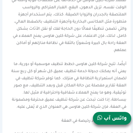
تعتمد شركة كلين هاوس في خدماتها على منظفات قوية وآمنة في
الوقت نفسه، تزيل الدهون، البقع، الغبار المتراكم، والرواسب
الملتصقة بالجدران والزوايا الضيقة. كذلك، يتم استخدام أجهزة
متطورة مثل المكانس البخارية وأجهزة التنظيف بالضغط العالي،
والتي تضمن تنظيفًا فعالًا دون الحاجة لفك أو نقل الأثاث بشكل
كامل. لذلك، فإن الاعتماد على شركة كلين هاوس يمنح العملاء في
العقة راحة بال كبيرة وشعورًا بالثقة في نظافة منازلهم أو أماكن
عملهم.
أيضًا، تتيح شركة كلين هاوس خطط تنظيف موسمية أو دورية، ما
يعني أنه يمكنك جدولة خدمة تنظيف عميق كل شهر أو كل ربع سنة
لضمان استمرارية النظافة في منزلك. كما توفر شركة تنظيف في
العقة تقارير مفصلة عن حالة المكان قبل وبعد التنظيف، مع صور
توثيقية، وهو ما يمنح العملاء شفافية واحترافية لا مثيل لها.
ببساطة، إذا كنت تبحث عن شركة تنظيف عميق محترفة ومضمونة
في العقة، فإن شركة كلين هاوس هي العنوان الذي لا يُعلى عليه.
واتس آب
شركة تنظيف سجاد رخيصة في العقة