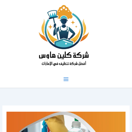
خطي
لى
لمحتوى