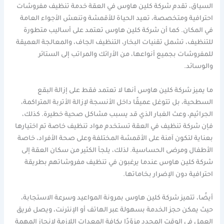
السياق، تقدم شركة كلين هاوس في العقة خدمة تنظيف مفروشات
احترافية ومتخصصة، تعيد الحياة للأقمشة وتنعش الأجواء العامة
في المكان. كما أن شركة كلين هاوس تعتمد على أساليب متطورة
للتنظيف، تشمل تقنيات البخار، التنظيف الجاف، والمعالجة العميقة
للمفروشات بجميع أنواعها، من الأرائك والمراتب إلى الستائر
والوسائد.
ما يميز شركة كلين هاوس أنها لا تعتمد فقط على إزالة البقع
السطحية، بل تتوغل عميقًا داخل الأنسجة لإزالة الأتربة المتراكمة،
الجراثيم، وعث الغبار الذي قد يسبب مشاكل صحية خطيرة. كذلك،
فإن شركة تنظيف في العقة تستخدم مواد تنظيف خاصة تم اختيارها
بعناية لتكون آمنة على الأقمشة المختلفة وعلى صحة الأفراد، خاصة
الأطفال ومرضى الحساسية. لذلك، يلجأ الكثير من سكان العقة إلى
شركة كلين هاوس عندما يرغبون في تنظيف مفروشاتهم بطريقة
احترافية دون الإضرار بخاماتها.
أيضًا، تتميز شركة كلين هاوس بمرونة المواعيد وسرعة الاستجابة،
حيث يمكن حجز الخدمة بسهولة عبر الهاتف أو الإنترنت، ويصل فريق
العمل في الوقت المحدد مزوّدًا بكافة المعدات اللازمة لإنجاز المهمة