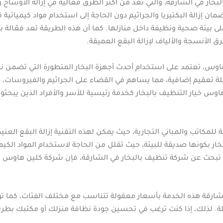
لبخار في الشارقة، والتي تعد من أكثر الطرق فعالية في إزالة الأوساخ
ان إزالة البكتيريا والجراثيم دون الحاجة إلى استخدام مواد كيميائية قو
ظ على بيئة صحية ونظيفة داخل منازلها. كما أن هذه الطريقة تعد فعّا
ق الأنسجة والألياف لإزالة البقع العميقة.
اوس، تعتمد على استخدام أحدث أجهزة البخار المتطورة التي تضمن ن
لة تعقيم إضافية، مما يساهم في القضاء على الجراثيم والفيروسات،
اوس خيار التنظيف بالبخار كخدمة رئيسية للأسر والأفراد الذين يبح
ة للمكاتب والمباني التجارية، حيث يمكن لهذه التقنية إزالة البقع ال
بخار بكونها صديقة للبيئة، حيث تقلل من الحاجة لاستخدام المواد الكي
 تبحث عن شركة تنظيف بالبخار في الشارقة، فإن شركة كلين هاوس ه
ارقة هذه الخدمة بأسعار معقولة تتناسب مع مختلف الفئات، كما تو
يلة. لذلك، إذا كنت ترغب في تحسين جودة نظافة منزلك أو مكتبك بطري