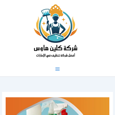
خطي
لى
لمحتوى