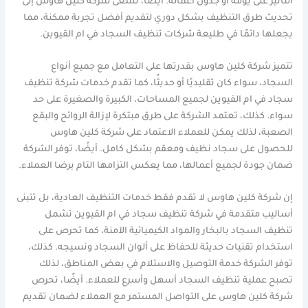
التأثير على يومه أو جدول أعماله. أيضًا، تسعى شركة كلين هاوس إلى
تحديث طرق التنظيف بشكل دوري لتقديم أفضل تجربة ممكنة، مما
يجعلها دائمًا في طليعة شركات تنظيف السجاد في ام القيوين.
تتميز شركة كلين هاوس بقدرتها على التعامل مع جميع أنواع
السجاد، سواء كان تقليديًا أو حديثًا، كما تقدم خدمات شركة تنظيف
سجاد في ام القيوين لجميع المساحات، الكبيرة والصغيرة على حد
سواء. كذلك، تعتمد الشركة على طرق مبتكرة لإزالة الروائح والبقع
الصعبة، لذلك يمكن للعملاء الاعتماد على شركة كلين هاوس
للحصول على سجاد نظيف ومعقم بشكل كامل. أيضًا، توفر الشركة
ضمان جودة لجميع أعمالها، مما يعكس التزامها التام برضا العملاء.
إن شركة كلين هاوس لا تقدم فقط خدمات التنظيف العادية، بل تتبنى
أساليب متقدمة في شركة تنظيف سجاد في ام القيوين تشمل
تنظيف السجاد بالبخار والمواد الكيميائية الآمنة، كما تحرص على
استخدام تقنيات حديثة للحفاظ على ألوان السجاد ونسيجه. كذلك،
توفر الشركة خدمة التوصيل والاستلام في بعض المناطق، لذلك
تصبح عملية تنظيف السجاد أسهل وأسرع للعملاء. أيضًا، تحرص
شركة كلين هاوس على التواصل المستمر مع العملاء لضمان تقديم