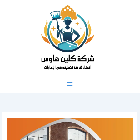
خطي
لى
لمحتوى