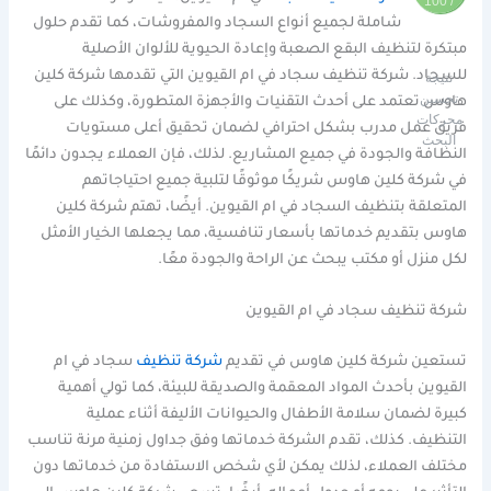
/ 100
شاملة لجميع أنواع السجاد والمفروشات، كما تقدم حلول
مبتكرة لتنظيف البقع الصعبة وإعادة الحيوية للألوان الأصلية
للسجاد. شركة تنظيف سجاد في ام القيوين التي تقدمها شركة كلين
نتيجة
تحسين
هاوس تعتمد على أحدث التقنيات والأجهزة المتطورة، وكذلك على
محركات
فريق عمل مدرب بشكل احترافي لضمان تحقيق أعلى مستويات
البحث
النظافة والجودة في جميع المشاريع. لذلك، فإن العملاء يجدون دائمًا
في شركة كلين هاوس شريكًا موثوقًا لتلبية جميع احتياجاتهم
المتعلقة بتنظيف السجاد في ام القيوين. أيضًا، تهتم شركة كلين
هاوس بتقديم خدماتها بأسعار تنافسية، مما يجعلها الخيار الأمثل
لكل منزل أو مكتب يبحث عن الراحة والجودة معًا.
شركة تنظيف سجاد في ام القيوين
تستعين شركة كلين هاوس في تقديم
شركة تنظيف
سجاد في ام
القيوين بأحدث المواد المعقمة والصديقة للبيئة، كما تولي أهمية
كبيرة لضمان سلامة الأطفال والحيوانات الأليفة أثناء عملية
التنظيف. كذلك، تقدم الشركة خدماتها وفق جداول زمنية مرنة تناسب
مختلف العملاء، لذلك يمكن لأي شخص الاستفادة من خدماتها دون